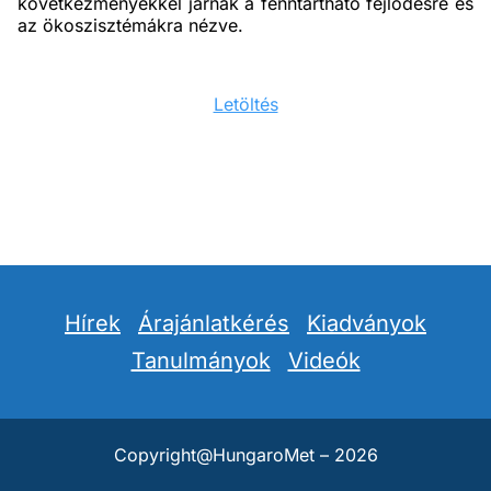
következményekkel járnak a fenntartható fejlődésre és
az ökoszisztémákra nézve.
Letöltés
Hírek
Árajánlatkérés
Kiadványok
Tanulmányok
Videók
Copyright@HungaroMet – 2026