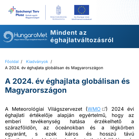
Ugrás
a
tartalomhoz
Mindent az
éghajlatváltozásról
Főoldal
/
Kiadványok
/
A 2024. év éghajlata globálisan és Magyarországon
A 2024. év éghajlata globálisan és
Magyarországon
A Meteorológiai Világszervezet (
WMO
) 2024 évi
éghajlati értékelője alapján egyértelmű, hogy az
emberi tevékenység hatása érzékelhető a
szárazföldön, az óceánokban és a légkörben
egyaránt, s ezek káros és hosszú távú