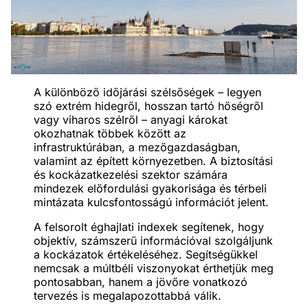
A különböző időjárási szélsőségek – legyen
szó extrém hidegről, hosszan tartó hőségről
vagy viharos szélről – anyagi károkat
okozhatnak többek között az
infrastruktúrában, a mezőgazdaságban,
valamint az épített környezetben. A biztosítási
és kockázatkezelési szektor számára
mindezek előfordulási gyakorisága és térbeli
mintázata kulcsfontosságú információt jelent.
A felsorolt éghajlati indexek segítenek, hogy
objektív, számszerű információval szolgáljunk
a kockázatok értékeléséhez. Segítségükkel
nemcsak a múltbéli viszonyokat érthetjük meg
pontosabban, hanem a jövőre vonatkozó
tervezés is megalapozottabbá válik.