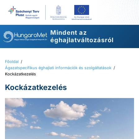
Ugrás
a
tartalomhoz
Mindent az
éghajlatváltozásról
Főoldal
/
Ágazatspecifikus éghajlati információk és szolgáltatások
/
Kockázatkezelés
Kockázatkezelés