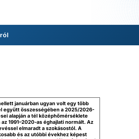
ról
llett januárban ugyan volt egy több
el együtt összességében a 2025/2026-
ései alapján a tél középhőmérséklete
 az 1991–2020-as éghajlati normált. Az
éssel elmaradt a szokásostól. A
osabb és az utóbbi évekhez képest