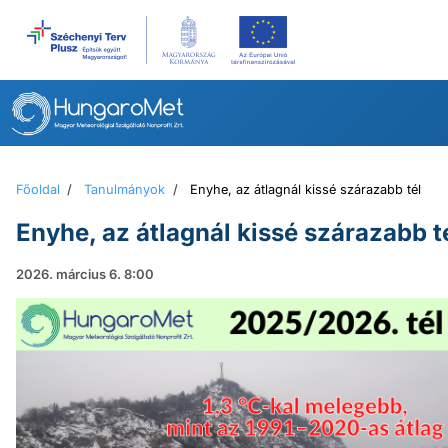
Ugrás
a
tartalomhoz
Főoldal
/
Tanulmányok
/
Enyhe, az átlagnál kissé szárazabb tél
Enyhe, az átlagnál kissé szárazabb t
2026. március 6. 8:00