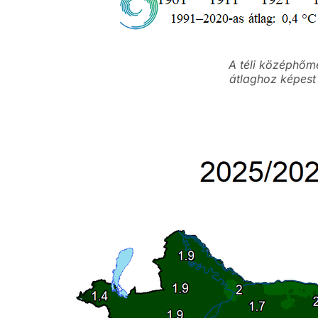
A téli középhőm
átlaghoz képest 