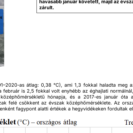
havasabb január követett, majd az évsz
zárult.
–2020-as átlag: 0,38 °C), ami 1,3 fokkal haladta meg az
február is 2,5 fokkal volt enyhébb az éghajlati normálnál, 
 középhőmérsékletű hónapja, és a 2017-es január óta 
ak felé csökkent az évszak középhőmérséklete. Az ország
enként fagypont alatti értékek a hegyvidékeken fordultak el