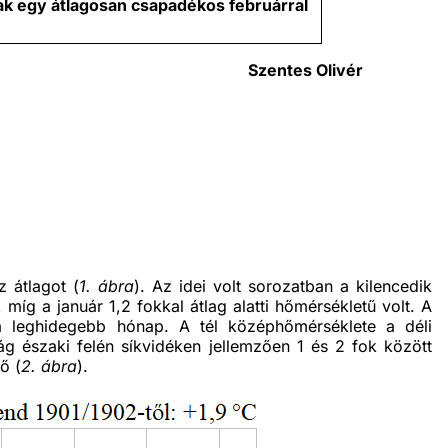
ak egy átlagosan csapadékos februárral
Szentes Olivér
 átlagot (
1. ábra
). Az idei volt sorozatban a kilencedik
míg a január 1,2 fokkal átlag alatti hőmérsékletű volt. A
a leghidegebb hónap. A tél középhőmérséklete a déli
 északi felén síkvidéken jellemzően 1 és 2 fok között
ő (
2. ábra
).