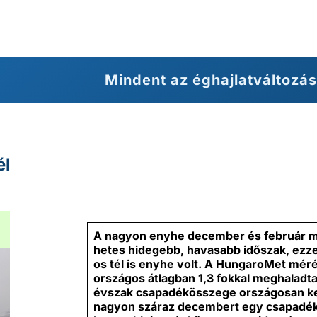
Mindent az éghajlatváltozás
él
A nagyon enyhe december és február me
hetes hidegebb, havasabb időszak, ezz
os tél is enyhe volt. A HungaroMet mér
országos átlagban 1,3 fokkal meghaladta
évszak csapadékösszege országosan kev
nagyon száraz decembert egy csapadék