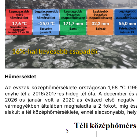
Hőmérséklet
Az évszak középhőmérséklete országosan 1,68 °C (1991
enyhe tél a 2016/2017-es hideg tél óta. A december és a 
2026-os január volt a 2020-as évtized első negatív
vármegyékben általában meghaladta a 2 fokot, míg ész
alakult a tél középhőmérséklete, ennél alacsonyabb, hely