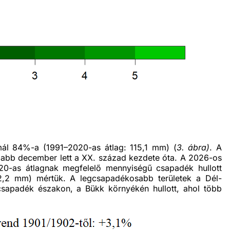
mál 84%-a (1991–2020-as átlag: 115,1 mm) (
3. ábra)
. A
zabb december lett a XX. század kezdete óta. A 2026-os
20-as átlagnak megfelelő mennyiségű csapadék hullott
2,2 mm) mértük. A legcsapadékosabb területek a Dél-
csapadék északon, a Bükk környékén hullott, ahol több