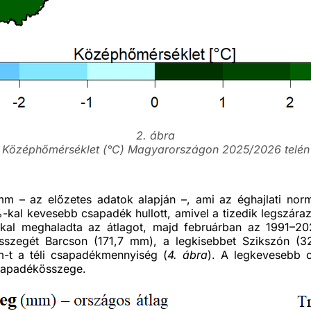
2. ábra
Középhőmérséklet (°C) Magyarországon 2025/2026 telén
 – az előzetes adatok alapján –, ami az éghajlati nor
kal kevesebb csapadék hullott, amivel a tizedik legszára
al meghaladta az átlagot, majd februárban az 1991–20
szegét Barcson (171,7 mm), a legkisebbet Szikszón (3
m-t a téli csapadékmennyiség (
4. ábra
). A legkevesebb 
sapadékösszege.