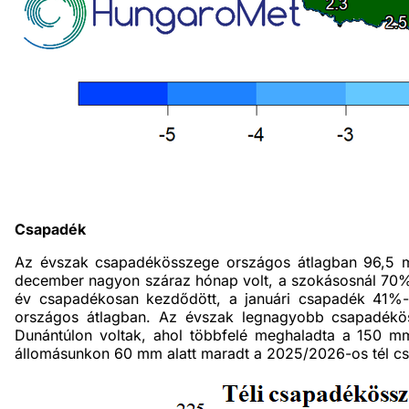
Csapadék
Az évszak csapadékösszege országos átlagban 96,5 mm
december nagyon száraz hónap volt, a szokásosnál 70%-
év csapadékosan kezdődött, a januári csapadék 41%-k
országos átlagban. Az évszak legnagyobb csapadékös
Dunántúlon voltak, ahol többfelé meghaladta a 150 m
állomásunkon 60 mm alatt maradt a 2025/2026-os tél c