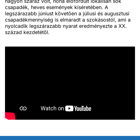
nagyon száraz volt, noha előfordult lokálisan sok
csapadék, heves események kíséretében. A
legszárazabb júniust követően a júliusi és augusztusi
csapadékmennyiség is elmaradt a szokásostól, ami a
nyolcadik legszárazabb nyarat eredményezte a XX.
század kezdetétől.