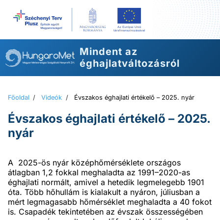
Ugrás
a
tartalomhoz
Mindent az
éghajlatváltozásról
Főoldal
/
Videók
/
Évszakos éghajlati értékelő – 2025. nyár
Évszakos éghajlati értékelő – 2025.
nyár
A 2025-ös nyár középhőmérséklete országos
átlagban 1,2 fokkal meghaladta az 1991–2020-as
éghajlati normált, amivel a hetedik legmelegebb 1901
óta. Több hőhullám is kialakult a nyáron, júliusban a
mért legmagasabb hőmérséklet meghaladta a 40 fokot
is. Csapadék tekintetében az évszak összességében