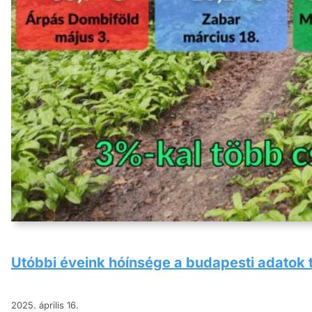
Utóbbi éveink hóínsége a budapesti adatok
2025. április 16.