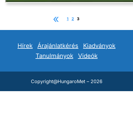
«
1
2
3
Hírek
Árajánlatkérés
Kiadványok
Tanulmányok
Videók
Copyright@HungaroMet – 2026