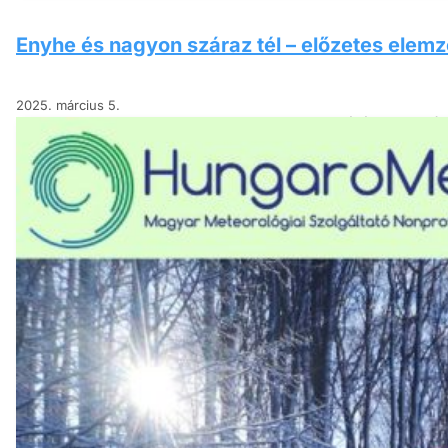
Enyhe és nagyon száraz tél – előzetes elem
2025. március 5.
A HungaroMet Zrt. mérései alapján
ezzel sorozatban a nyolcadik enyh
Komolyabb hidegbetörés viszont a
Tovább a tanulmányhoz