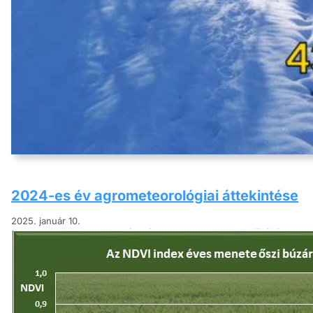
2024-es év agrometeorológiai áttekintése
2025. január 10.
Az elmúlt télen rekord enyhe időjárás za
és a tél első fele rendkívül csapadékos vol
veszélyeztette. A kártevők és kórokozók
mértékben, ami komoly növényvédelmi kihí
Tovább a tanulmányhoz