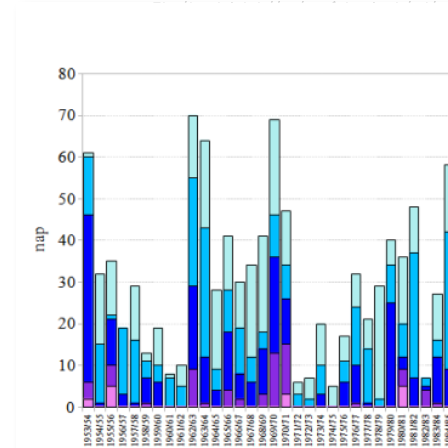
Elmúlt teleink hóínsége felveti a kérdé
kevés hó az előző évtizedekben tapaszt
különbségek, évtizedes skálán tekintv
alakulását tekintjük át.
Tovább a tanulmányhoz