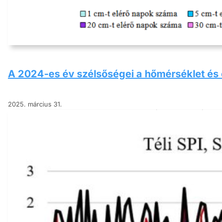
A 2024-es év szélsőségei a hőmérséklet és
2025. március 31.
Ahogyan 2024. júliusi tanulmányun
év szélsőségeit vizsgáljuk egy- é
legmelegebbnek adódtak a február,
Tovább a tanulmányhoz