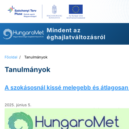
Ugrás
a
tartalomhoz
Mindent az
éghajlatváltozásról
Főoldal
/
Tanulmányok
Tanulmányok
A szokásosnál kissé melegebb és átlagosa
2025. június 5.
A HungaroMet Zrt. mérései alapján a
as éghajlati normált. A hűvös május és
időszak is volt, amik összességében
tavasz csapadékösszege országos…