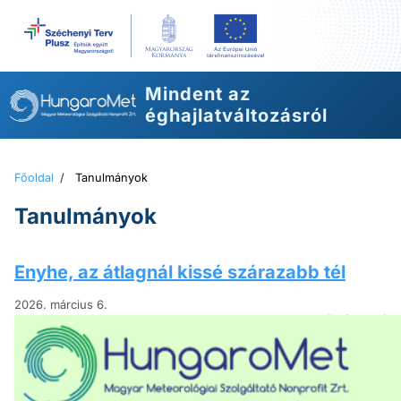
Ugrás
a
tartalomhoz
Mindent az
éghajlatváltozásról
Főoldal
/
Tanulmányok
Tanulmányok
Enyhe, az átlagnál kissé szárazabb tél
2026. március 6.
A nagyon enyhe december és február m
összességében a 2025/2026-os tél is 
1,3 fokkal meghaladta az 1991–2020-a
szokásostól. A nagyon száraz decem
Tovább a tanulmányhoz