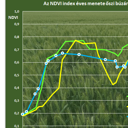
időszakok váltakoztak hazánkban. Az igaz
voltak olyan mértékű fagyok, amik hótakar
mezőgazdaság számára kedvező, meleg, 
Tovább a tanulmányhoz