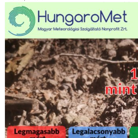
A HungaroMet Nonprofit Zrt. mérései
2020-as éghajlati normált, amivel a h
legmagasabb hőmérséklet meghaladta a
követően a júliusi és…
Tovább a tanulmányhoz