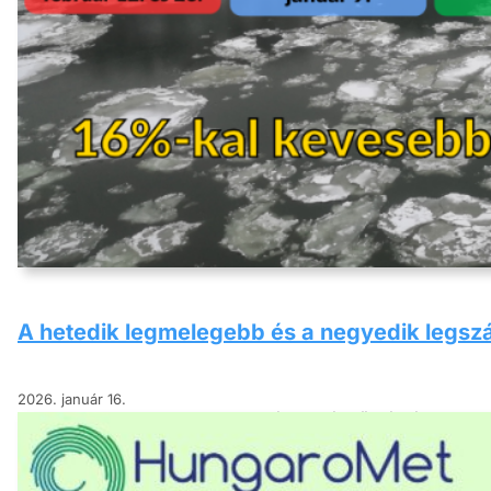
A hetedik legmelegebb és a negyedik legsz
2026. január 16.
A 2025-ös év középhőmérséklete orsz
legmelegebb a XX. század kezdetétől
2024-es aszályos évet követően 2025
legszárazabb volt 1901 óta.