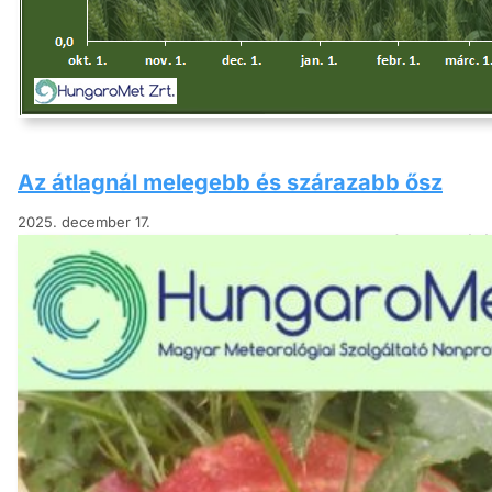
Az átlagnál melegebb és szárazabb ősz
2025. december 17.
A HungaroMet Nonprofit Zrt. méré
normált. A meleg szeptembert köve
hullott a szokásosnál több csapad
Tovább a tanulmányhoz