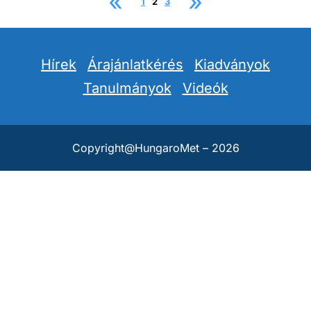
«
»
1
2
3
Hírek
Árajánlatkérés
Kiadványok
Tanulmányok
Videók
Copyright@HungaroMet – 2026