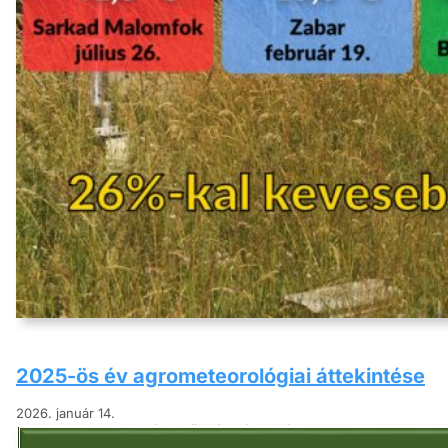
2025-ös év agrometeorológiai áttekintése
2026. január 14.
A tél első két hónapjában tavasziasan eny